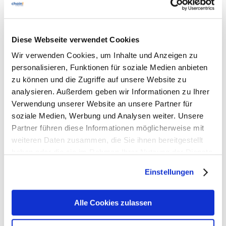
5. Juli 2019
Diese Webseite verwendet Cookies
Von Antivirus zu
Wir verwenden Cookies, um Inhalte und Anzeigen zu
Endpoint Detection &
personalisieren, Funktionen für soziale Medien anbieten
zu können und die Zugriffe auf unsere Website zu
Response – Die
analysieren. Außerdem geben wir Informationen zu Ihrer
Evolution der
Verwendung unserer Website an unsere Partner für
soziale Medien, Werbung und Analysen weiter. Unsere
Endpunktsicherheit
Partner führen diese Informationen möglicherweise mit
weiteren Daten zusammen, die Sie ihnen bereitgestellt
SentinelOne
haben oder die sie im Rahmen Ihrer Nutzung der Dienste
gesammelt haben. Sie geben Einwilligung zu unseren
Der Begriff Endpoint Detection &
Einstellungen
Cookies, wenn Sie unsere Webseite weiterhin nutzen.
Response – kurz EDR – steht für
zukunftsgerichtete Endpunktsicherheit, die
Alle Cookies zulassen
Unternehmen tiefen Einblick in
verdächtige und schädliche Aktivitäten