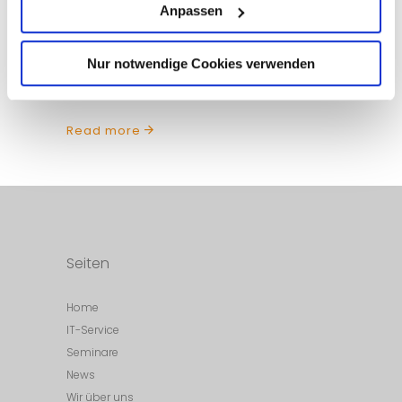
Anpassen
gewährt. Davon ausgehend, dass es
keinen hundertprozentigen Schutz geben
Nur notwendige Cookies verwenden
kann, ermöglicht es EDR als sinnvolle
Ergänzung zur
Read more
Seiten
Home
IT-Service
Seminare
News
Wir über uns