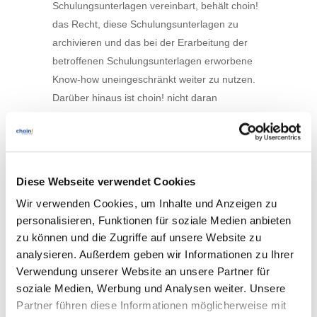
Schulungsunterlagen vereinbart, behält choin!
das Recht, diese Schulungsunterlagen zu
archivieren und das bei der Erarbeitung der
betroffenen Schulungsunterlagen erworbene
Know-how uneingeschränkt weiter zu nutzen.
Darüber hinaus ist choin! nicht daran
gehindert, aufbauend auf diesem Know-how
neue Schulungsunterlagen zu entwickeln und
diese neuen Schulungsunterlagen, welche dem
an den Kunden ausgelieferten
Diese Webseite verwendet Cookies
Schulungsunterlagen ähnlich sind, Dritten zu
Wir verwenden Cookies, um Inhalte und Anzeigen zu
überlassen. Dabei wird choin!
personalisieren, Funktionen für soziale Medien anbieten
Schulungsunterlagen weder ganz noch
zu können und die Zugriffe auf unsere Website zu
teilweise und auch nicht in bearbeiteter Form
analysieren. Außerdem geben wir Informationen zu Ihrer
kopieren oder Betriebsgeheimnisse des
Verwendung unserer Website an unsere Partner für
Kunden verletzen.
soziale Medien, Werbung und Analysen weiter. Unsere
Partner führen diese Informationen möglicherweise mit
7.6
Bis zur vollständigen Bezahlung der