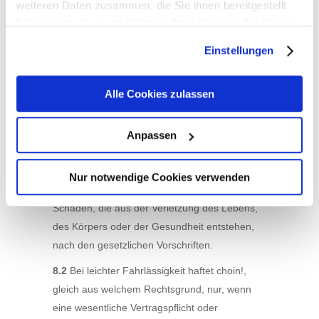
weiteren Daten zusammen, die Sie ihnen bereitgestellt
vereinbarten Vergütung behält sich choin!
haben oder die sie im Rahmen Ihrer Nutzung der Dienste
sämtliche Rechte – insbesondere das
gesammelt haben. Sie geben Einwilligung zu unseren
Eigentum und die Nutzungsrechte – an den
Einstellungen
Cookies, wenn Sie unsere Webseite weiterhin nutzen.
überlassenen Schulungsunterlagen vor.
8. Haftungsbeschränkungen bei Schadens-
Alle Cookies zulassen
und Aufwendungsersatz
8.1
choin! haftet bei Vorsatz, Arglist, grober
Anpassen
Fahrlässigkeit, nach dem
Produkthaftungsgesetz, beim Fehlen der von
Nur notwendige Cookies verwenden
choin! garantierten Beschaffenheit sowie für
Schäden, die aus der Verletzung des Lebens,
des Körpers oder der Gesundheit entstehen,
nach den gesetzlichen Vorschriften.
8.2
Bei leichter Fahrlässigkeit haftet choin!,
gleich aus welchem Rechtsgrund, nur, wenn
eine wesentliche Vertragspflicht oder