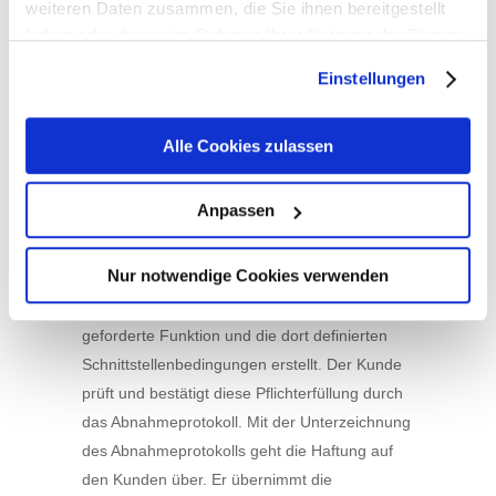
weiteren Daten zusammen, die Sie ihnen bereitgestellt
Kaufgeräts. Der Mieter/Leasingnehmer
haben oder die sie im Rahmen Ihrer Nutzung der Dienste
verpflichtet sich, die Geräte in seine
gesammelt haben. Sie geben Einwilligung zu unseren
Einstellungen
Elektronikversicherung mit aufzunehmen.
Cookies, wenn Sie unsere Webseite weiterhin nutzen.
7.d. Programmierung
Alle Cookies zulassen
choin! bietet seinen Kunden Programmierung
als Dienstleistung an. Die Haftung für diese
Anpassen
Dienstleistung ist begrenzt auf grobe
Fahrlässigkeit mit einem Höchstbetrag vom
Nur notwendige Cookies verwenden
doppelten der Rechnungssumme. Im Rahmen
der Dienstleistung wird nur die im Pflichtenheft
geforderte Funktion und die dort definierten
Schnittstellenbedingungen erstellt. Der Kunde
prüft und bestätigt diese Pflichterfüllung durch
das Abnahmeprotokoll. Mit der Unterzeichnung
des Abnahmeprotokolls geht die Haftung auf
den Kunden über. Er übernimmt die