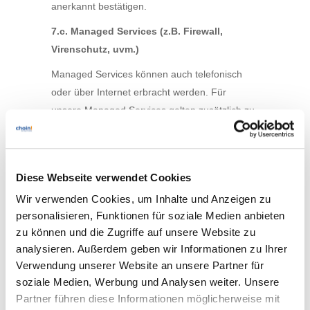
anerkannt bestätigen.
7.c. Managed Services (z.B. Firewall,
Virenschutz, uvm.)
Managed Services können auch telefonisch
oder über Internet erbracht werden. Für
unsere Managed Services gelten zusätzlich zu
den AGB unsere dem Service
zugrundeliegenden Service Level Agreements
(SLA), die Sie mit Ihrem Auftrag als gelesen
Diese Webseite verwendet Cookies
und anerkannt bestätigen. Viele unserer
Wir verwenden Cookies, um Inhalte und Anzeigen zu
Managed Services beinhalten Miet-, bzw.
personalisieren, Funktionen für soziale Medien anbieten
Leasing von Hardware und Softwareprodukten.
zu können und die Zugriffe auf unsere Website zu
Diese Geräte verbleiben in unserem Eigentum.
analysieren. Außerdem geben wir Informationen zu Ihrer
Mit Aufstellung der Mietgeräte in den Räumen
Verwendung unserer Website an unsere Partner für
des Mieters geht die Gefahr durch den Betrieb
soziale Medien, Werbung und Analysen weiter. Unsere
dieser Geräte auf den Mieter/Leasingnehmer
Partner führen diese Informationen möglicherweise mit
über, vergleichbar der Haftung eines