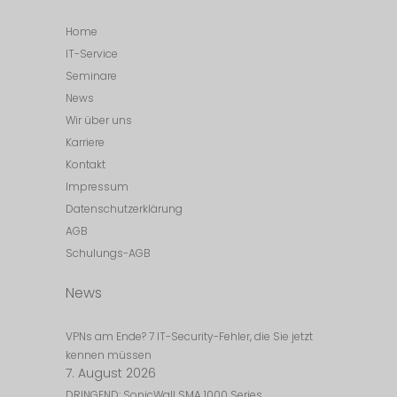
Home
IT-Service
Seminare
News
Wir über uns
Karriere
Kontakt
Impressum
Datenschutzerklärung
AGB
Schulungs-AGB
News
VPNs am Ende? 7 IT-Security-Fehler, die Sie jetzt
kennen müssen
7. August 2026
DRINGEND: SonicWall SMA 1000 Series