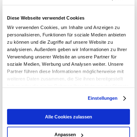
Diese Webseite verwendet Cookies
Wir verwenden Cookies, um Inhalte und Anzeigen zu
SonicWall – Version GMS 8.7
personalisieren, Funktionen für soziale Medien anbieten
15. Mai 2019
zu können und die Zugriffe auf unsere Website zu
analysieren. Außerdem geben wir Informationen zu Ihrer
Verwendung unserer Website an unsere Partner für
soziale Medien, Werbung und Analysen weiter. Unsere
BSI warnt vor gezielten Ransomware-
Partner führen diese Informationen möglicherweise mit
Angriffen auf Unternehmen
weiteren Daten zusammen, die Sie ihnen bereitgestellt
haben oder die sie im Rahmen Ihrer Nutzung der Dienste
25. April 2019
gesammelt haben. Sie geben Einwilligung zu unseren
Einstellungen
Cookies, wenn Sie unsere Webseite weiterhin nutzen.
Alle Cookies zulassen
SonicWall-Webinar: Können Sie Ihre
Endpunkte vor diesen zwei
Bedrohungsvektoren schützen?
Anpassen