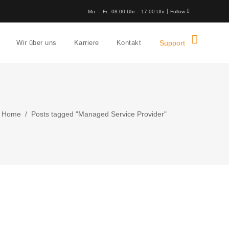
Mo. – Fr.: 08:00 Uhr – 17:00 Uhr
Follow
Wir über uns
Karriere
Kontakt
Support
Home
/
Posts tagged "Managed Service Provider"