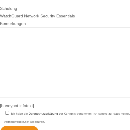
Schulung
WatchGuard Network Security Essentials
Bemerkungen
[honeypot infotext]
Ich habe die
Datenschutzerklärung
zur Kenntnis genommen. Ich stimme zu, dass meine An
vertrieb@choin.net widerrufen.