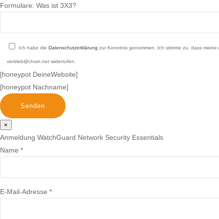
Formulare:
Was ist 3X3?
Ich habe die
Datenschutzerklärung
zur Kenntnis genommen. Ich stimme zu, dass meine An
vertrieb@choin.net widerrufen.
[honeypot DeineWebsite]
[honeypot Nachname]
×
Anmeldung WatchGuard Network Security Essentials
Name *
E-Mail-Adresse *