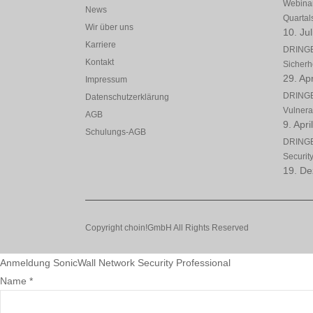
Webinar
News
Quartal
Wir über uns
10. Ju
Karriere
DRINGE
Kontakt
Sicherh
29. Apr
Impressum
DRINGE
Datenschutzerklärung
Vulnerab
AGB
9. Apri
Schulungs-AGB
DRINGE
Securit
19. D
Copyright choin!GmbH All Rights Reserved
Anmeldung SonicWall Network Security Professional
Name *