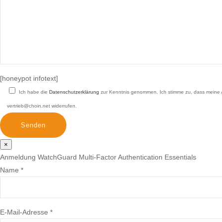
[honeypot infotext]
Ich habe die
Datenschutzerklärung
zur Kenntnis genommen. Ich stimme zu, dass meine An
vertrieb@choin.net widerrufen.
×
Anmeldung WatchGuard Multi-Factor Authentication Essentials
Name *
E-Mail-Adresse *