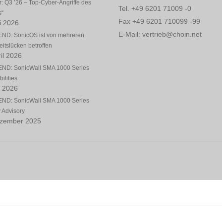
: Q3 ’26 – Top-Cyber-Angriffe des
Tel. +49 6201 71009 -0
s“
Fax +49 6201 710099 -99
li 2026
E-Mail: vertrieb@choin.net
ND: SonicOS ist von mehreren
eitslücken betroffen
il 2026
ND: SonicWall SMA 1000 Series
ilities
l 2026
ND: SonicWall SMA 1000 Series
y Advisory
ezember 2025