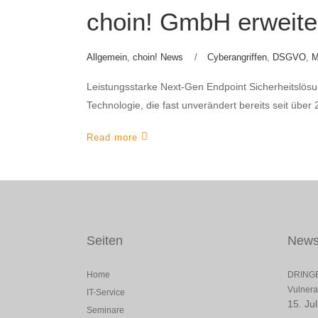
choin! GmbH erweiter
Allgemein
,
choin! News
Cyberangriffen
,
DSGVO
,
M
Leistungsstarke Next-Gen Endpoint Sicherheitslösu
Technologie, die fast unverändert bereits seit über
Read more
Seiten
New
Home
DRINGE
Vulnerab
IT-Service
15. Ju
Seminare