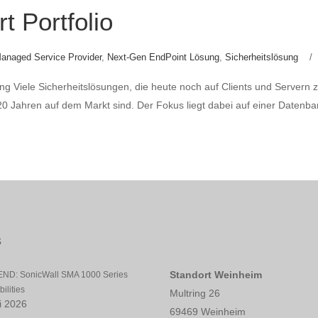
t Portfolio
anaged Service Provider
,
Next-Gen EndPoint Lösung
,
Sicherheitslösung
ng Viele Sicherheitslösungen, die heute noch auf Clients und Servern
 20 Jahren auf dem Markt sind. Der Fokus liegt dabei auf einer Datenba
s
Standort Weinheim
ND: SonicWall SMA 1000 Series
ilities
Multring 26
li 2026
69469 Weinheim