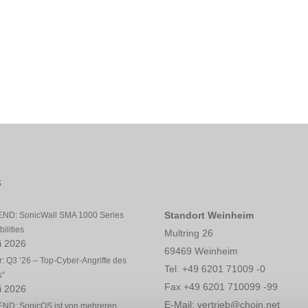
s
Standort Weinheim
ND: SonicWall SMA 1000 Series
ilities
Multring 26
li 2026
69469 Weinheim
: Q3 ’26 – Top-Cyber-Angriffe des
Tel. +49 6201 71009 -0
s“
Fax +49 6201 710099 -99
li 2026
E-Mail: vertrieb@choin.net
ND: SonicOS ist von mehreren