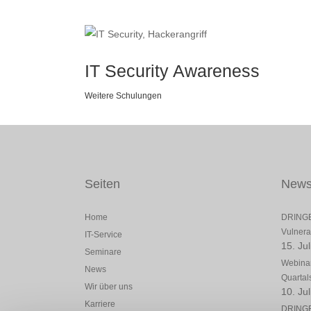
IT Security Awareness
Weitere Schulungen
Seiten
New
Home
DRINGE
Vulnerab
IT-Service
15. Ju
Seminare
Webinar
News
Quartal
Wir über uns
10. Ju
Karriere
DRINGE