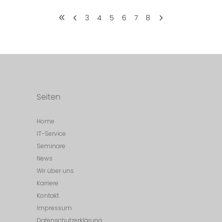
3
4
5
6
7
8
Seiten
Home
IT-Service
Seminare
News
Wir über uns
Karriere
Kontakt
Impressum
Datenschutzerklärung