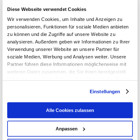
Gespräch mit einer
Diese Webseite verwendet Cookies
Ransomware-Zelle
Wir verwenden Cookies, um Inhalte und Anzeigen zu
personalisieren, Funktionen für soziale Medien anbieten
SonicWall
zu können und die Zugriffe auf unsere Website zu
analysieren. Außerdem geben wir Informationen zu Ihrer
Lassen Sie sich vom SonicWall Security
Verwendung unserer Website an unsere Partner für
Experten Fabian Freundt einen Einblick in
soziale Medien, Werbung und Analysen weiter. Unsere
die menschliche Seite einer modernen
Partner führen diese Informationen möglicherweise mit
Ransomware-Zelle vermitteln. Sie erhalten
weiteren Daten zusammen, die Sie ihnen bereitgestellt
Ratschläge, wie Sie Hacker vom
haben oder die sie im Rahmen Ihrer Nutzung der Dienste
Eindringen in Ihre Organisation, von der
gesammelt haben. Sie geben Einwilligung zu unseren
Einstellungen
Verschlüsselung Ihrer Endpunkte und von
Cookies, wenn Sie unsere Webseite weiterhin nutzen.
der Verbreitung auf
Alle Cookies zulassen
Read more
Anpassen