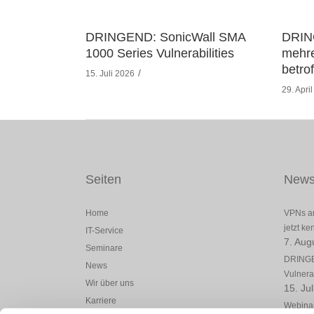
DRINGEND: SonicWall SMA
DRIN
1000 Series Vulnerabilities
mehre
betro
15. Juli 2026
29. Apri
Seiten
New
Home
VPNs am
jetzt k
IT-Service
7. Aug
Seminare
DRINGE
News
Vulnerab
Wir über uns
15. Ju
Karriere
Webinar