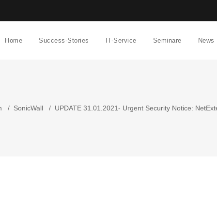
Home
Success-Stories
IT-Service
Seminare
News
n
/
SonicWall
/
UPDATE 31.01.2021- Urgent Security Notice: NetExte