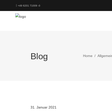
+49 6201 71009 -0
Blog
Home
/
Allgemei
31. Januar 2021