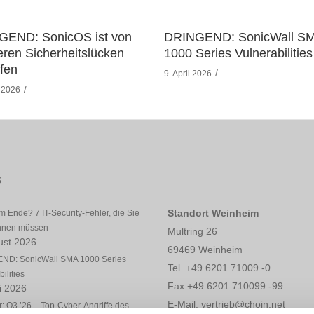
GEND: SonicOS ist von
DRINGEND: SonicWall S
ren Sicherheitslücken
1000 Series Vulnerabilities
ffen
9. April 2026
l 2026
s
Standort Weinheim
 Ende? 7 IT-Security-Fehler, die Sie
ennen müssen
Multring 26
ust 2026
69469 Weinheim
ND: SonicWall SMA 1000 Series
Tel. +49 6201 71009 -0
ilities
Fax +49 6201 710099 -99
li 2026
E-Mail: vertrieb@choin.net
: Q3 ’26 – Top-Cyber-Angriffe des