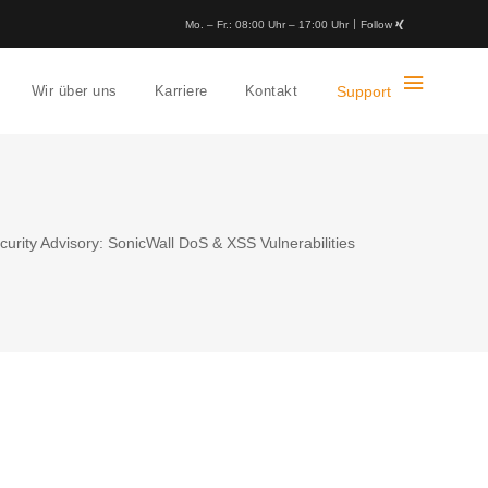
Mo. – Fr.: 08:00 Uhr – 17:00 Uhr
Follow
Wir über uns
Karriere
Kontakt
Support
curity Advisory: SonicWall DoS & XSS Vulnerabilities