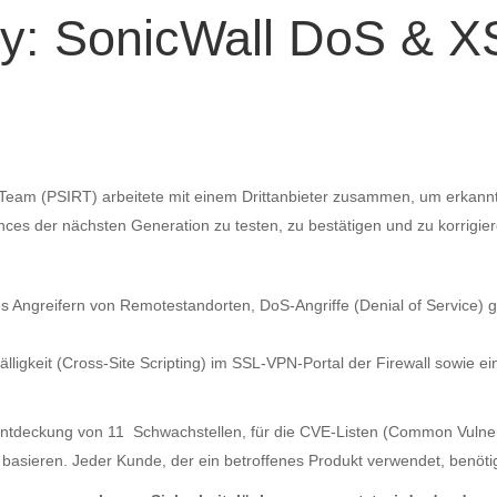
ry: SonicWall DoS & 
e Team (PSIRT) arbeitete mit einem Drittanbieter zusammen, um erka
ances der nächsten Generation zu testen, zu bestätigen und zu korrigier
es Angreifern von Remotestandorten, DoS-Angriffe (Denial of Service) 
fälligkeit (Cross-Site Scripting) im SSL-VPN-Portal der Firewall sowie
ntdeckung von 11 Schwachstellen, für die CVE-Listen (Common Vulnerabi
basieren.
Jeder Kunde, der ein betroffenes Produkt verwendet, benöti