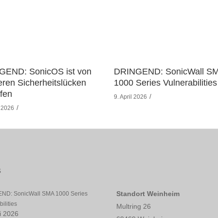
GEND: SonicOS ist von
DRINGEND: SonicWall S
ren Sicherheitslücken
1000 Series Vulnerabilities
ffen
9. April 2026
l 2026
s
Standort Weinheim
ND: SonicWall SMA 1000 Series
ilities
Multring 26
li 2026