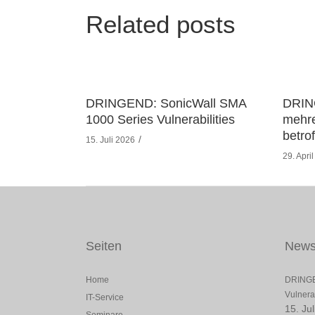
Related posts
DRINGEND: SonicWall SMA
DRIN
1000 Series Vulnerabilities
mehre
betro
15. Juli 2026
29. Apri
Seiten
New
Home
DRINGE
Vulnerab
IT-Service
15. Ju