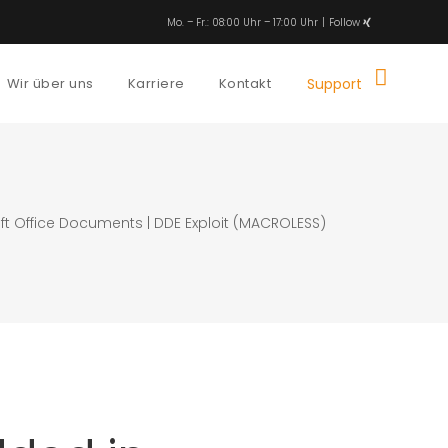
Mo. – Fr.: 08:00 Uhr – 17:00 Uhr
Follow
Wir über uns
Karriere
Kontakt
Support
t Office Documents | DDE Exploit (MACROLESS)