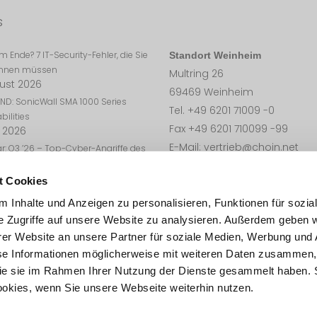
s
 Ende? 7 IT-Security-Fehler, die Sie
Standort Weinheim
kennen müssen
Multring 26
gust 2026
69469 Weinheim
ND: SonicWall SMA 1000 Series
Tel. +49 6201 71009 -0
bilities
Fax +49 6201 710099 -99
i 2026
E-Mail: vertrieb@choin.net
r: Q3 ’26 – Top-Cyber-Angriffe des
s“
i 2026
t Cookies
ND: SonicOS ist von mehreren
 Inhalte und Anzeigen zu personalisieren, Funktionen für sozia
eitslücken betroffen
e Zugriffe auf unsere Website zu analysieren. Außerdem geben w
ril 2026
er Website an unsere Partner für soziale Medien, Werbung und 
ND: SonicWall SMA 1000 Series
se Informationen möglicherweise mit weiteren Daten zusammen, 
bilities
il 2026
 die sie im Rahmen Ihrer Nutzung der Dienste gesammelt haben. 
ookies, wenn Sie unsere Webseite weiterhin nutzen.