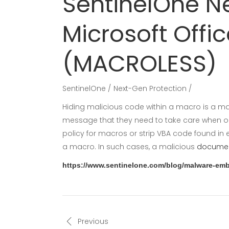
SentinelOne N
Microsoft Offi
(MACROLESS)
SentinelOne
Next-Gen Protection
Hiding malicious code within a macro is a 
message that they need to take care when 
policy for macros or strip VBA code found in
a macro. In such cases, a malicious
docume
https://www.sentinelone.com/blog/malware-emb
Previous