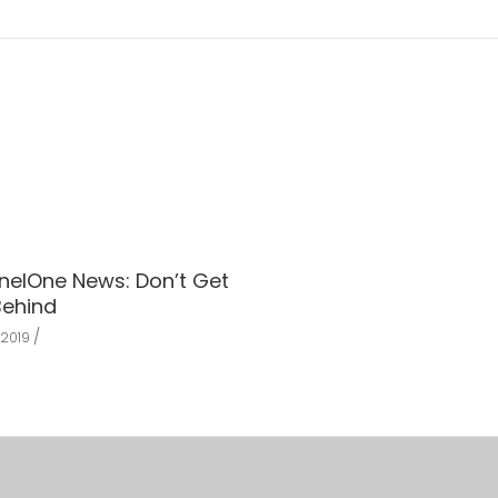
inelOne News: Don’t Get
Behind
 2019