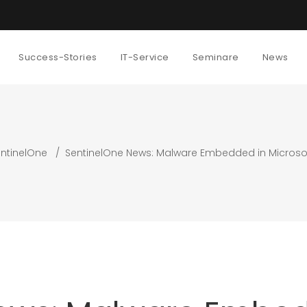
Success-Stories
IT-Service
Seminare
News
ntinelOne
/
SentinelOne News: Malware Embedded in Microsof