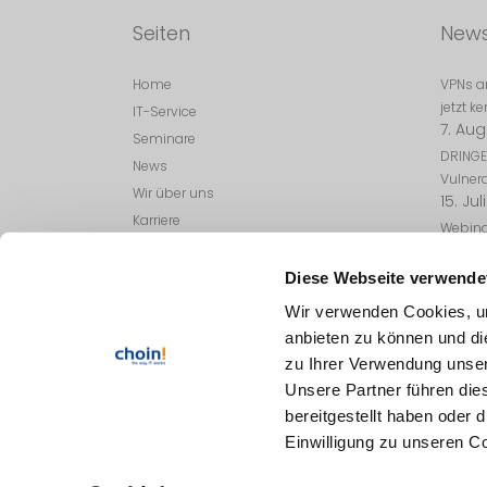
Seiten
New
Home
VPNs am
jetzt 
IT-Service
7. Au
Seminare
DRINGE
News
Vulnera
Wir über uns
15. Jul
Karriere
Webina
Kontakt
Quartal
10. Jul
Impressum
Diese Webseite verwende
DRINGE
Datenschutzerklärung
Wir verwenden Cookies, um
Sicherh
AGB
anbieten zu können und di
29. Ap
Schulungs-AGB
zu Ihrer Verwendung unser
DRINGE
Unsere Partner führen die
Vulnera
9. Apr
bereitgestellt haben oder
Einwilligung zu unseren C