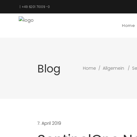
+49 6201 71009 -0
Home
Blog
Home
/
Allgemein
/
Se
7. April 2019