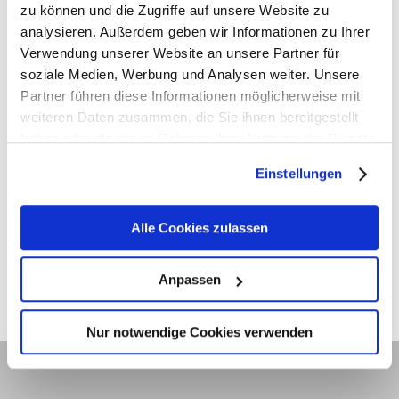
zu können und die Zugriffe auf unsere Website zu
Related posts
analysieren. Außerdem geben wir Informationen zu Ihrer
Verwendung unserer Website an unsere Partner für
soziale Medien, Werbung und Analysen weiter. Unsere
Partner führen diese Informationen möglicherweise mit
SentinelOne News: Malware Embedded
weiteren Daten zusammen, die Sie ihnen bereitgestellt
haben oder die sie im Rahmen Ihrer Nutzung der Dienste
in Microsoft Office Documents | DDE
gesammelt haben. Sie geben Einwilligung zu unseren
Exploit (MACROLESS)
Einstellungen
Cookies, wenn Sie unsere Webseite weiterhin nutzen.
7. April 2019
Alle Cookies zulassen
SentinelOne News: Don’t Get Left Behind
Anpassen
31. März 2019
Nur notwendige Cookies verwenden