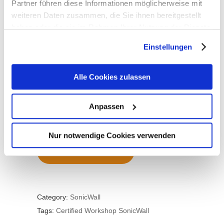
Partner führen diese Informationen möglicherweise mit
Termine auf Anfrage
weiteren Daten zusammen, die Sie ihnen bereitgestellt
Weitere Information:
haben oder die sie im Rahmen Ihrer Nutzung der Dienste
Schulungspreis beinhaltet
gesammelt haben. Sie geben Einwilligung zu unseren
Einstellungen
Schulungsunterlagen in englischer Sprache,
Cookies, wenn Sie unsere Webseite weiterhin nutzen.
sowie die Verpflegung. Die Schulung selbst
wird in deutscher Sprache gehalten.
Alle Cookies zulassen
Kontaktanfrage –>
Anpassen
Nur notwendige Cookies verwenden
Schulungs-AGB
Category:
SonicWall
Tags:
Certified Workshop
SonicWall