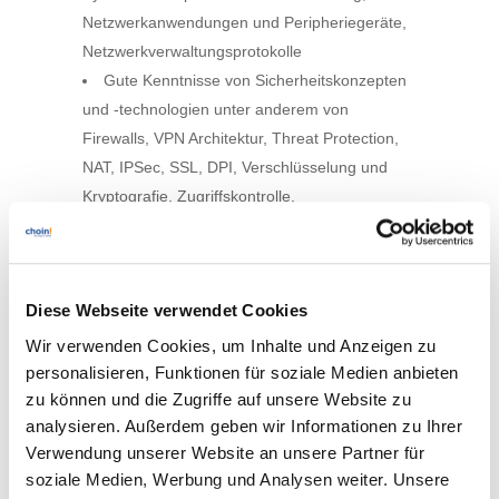
Netzwerkanwendungen und Peripheriegeräte,
Netzwerkverwaltungsprotokolle
Gute Kenntnisse von Sicherheitskonzepten
und -technologien unter anderem von
Firewalls, VPN Architektur, Threat Protection,
NAT, IPSec, SSL, DPI, Verschlüsselung und
Kryptografie, Zugriffskontrolle,
Identitätsmanagement und
Sicherheitsrichtlinien
SonicWall Network Security Administrator
Diese Webseite verwendet Cookies
(SNSA) Zertifizierung
Wir verwenden Cookies, um Inhalte und Anzeigen zu
Kursdauer:
2 Tage
personalisieren, Funktionen für soziale Medien anbieten
Zeiten:
jeweils 09:00 – 17:00 Uhr
zu können und die Zugriffe auf unsere Website zu
analysieren. Außerdem geben wir Informationen zu Ihrer
Preis:
auf Anfrage
Verwendung unserer Website an unsere Partner für
Termine:
soziale Medien, Werbung und Analysen weiter. Unsere