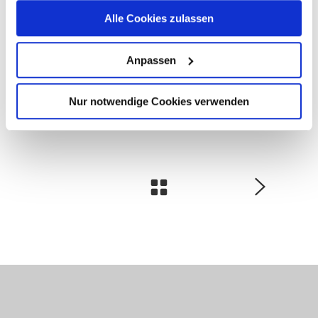
Alle Cookies zulassen
Schulungs-AGB
Anpassen
Category:
SonicWall
Nur notwendige Cookies verwenden
Tags:
Certified Workshop
SonicWall