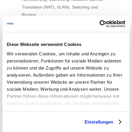
Translation (NAT), VLANs, Switching und
Routing
Kursdauer:
2 Tage
Zeiten:
jeweils 09:00 – 17:00 Uhr
Diese Webseite verwendet Cookies
Preis:
auf Anfrage
Wir verwenden Cookies, um Inhalte und Anzeigen zu
Termine:
auf Anfrage
personalisieren, Funktionen für soziale Medien anbieten
zu können und die Zugriffe auf unsere Website zu
Weitere Information:
analysieren. Außerdem geben wir Informationen zu Ihrer
Schulungspreis beinhaltet
Verwendung unserer Website an unsere Partner für
Schulungsunterlagen in englischer Sprache,
soziale Medien, Werbung und Analysen weiter. Unsere
sowie die Verpflegung. Die Schulung selbst
Partner führen diese Informationen möglicherweise mit
wird in deutscher Sprache gehalten.
weiteren Daten zusammen, die Sie ihnen bereitgestellt
haben oder die sie im Rahmen Ihrer Nutzung der Dienste
Kontaktanfrage –>
gesammelt haben. Sie geben Einwilligung zu unseren
Einstellungen
Cookies, wenn Sie unsere Webseite weiterhin nutzen.