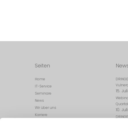
Seiten
New
Home
DRINGE
Vulnera
IT-Service
15. Jul
Seminare
Webina
News
Quartal
Wir über uns
10. Jul
Karriere
DRINGE
Kontakt
Sicherh