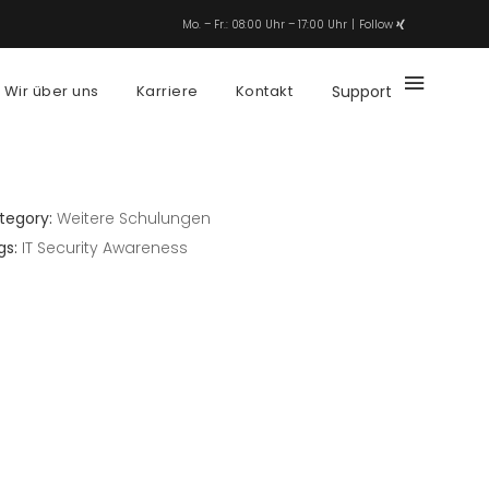
Mo. – Fr.: 08:00 Uhr – 17:00 Uhr
Follow
Wir über uns
Karriere
Kontakt
Support
tegory:
Weitere Schulungen
gs:
IT Security Awareness