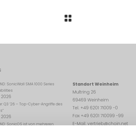
s
Standort Weinheim
ND: SonicWall SMA 1000 Series
bilities
Multring 26
i 2026
69469 Weinheim
r: Q3 ’26 – Top-Cyber-Angriffe des
Tel. +49 6201 71009 -0
s“
Fax +49 6201 710099 -99
i 2026
E-Mail: vertrieb@choin.net
ND: SonicOS ist von mehreren
eitslücken betroffen