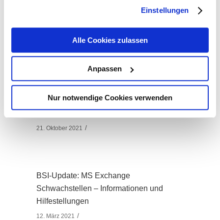
gesammelt haben. Sie geben Einwilligung zu unseren
Einstellungen
Cookies, wenn Sie unsere Webseite weiterhin nutzen.
BSI veröffentlicht Cyber-Sicherheitslage
Alle Cookies zulassen
30. Juni 2022
Anpassen
Nur notwendige Cookies verwenden
Vorstellung BSI-Bericht „Die Lage der IT-
Sicherheit in Deutschland 2021“
21. Oktober 2021
BSI-Update: MS Exchange
Schwachstellen – Informationen und
Hilfestellungen
12. März 2021