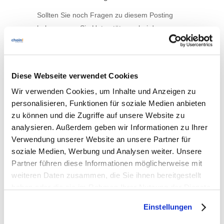
Sollten Sie noch Fragen zu diesem Posting
haben, wenn Sie Unterstützung bei der
Umsetzung von Schutzmaßnahmen benötigen,
stehen wir Ihnen natürlich gerne zur
Verfügung! Rufen Sie uns einfach an: +49 6201
Diese Webseite verwendet Cookies
71009 0 oder schicken Sie uns eine Mail an
Wir verwenden Cookies, um Inhalte und Anzeigen zu
customer-service@choin.net
personalisieren, Funktionen für soziale Medien anbieten
Ihr choin! Security Team
zu können und die Zugriffe auf unsere Website zu
analysieren. Außerdem geben wir Informationen zu Ihrer
Verwendung unserer Website an unsere Partner für
soziale Medien, Werbung und Analysen weiter. Unsere
Partner führen diese Informationen möglicherweise mit
weiteren Daten zusammen, die Sie ihnen bereitgestellt
Previous
haben oder die sie im Rahmen Ihrer Nutzung der Dienste
gesammelt haben. Sie geben Einwilligung zu unseren
Einstellungen
Cookies, wenn Sie unsere Webseite weiterhin nutzen.
Next