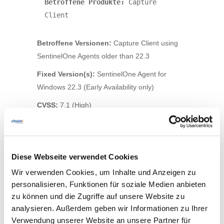
Betroffene Produkte:
 Capture 
Client
Betroffene Versionen:
Capture Client using
SentinelOne Agents older than 22.3
Fixed Version(s):
SentinelOne Agent for
Windows 22.3 (Early Availability only)
CVSS:
7.1 (High)
Advisory ID:
SNWLID-2022-0025
Hier geht es zum Support Advisory
Diese Webseite verwendet Cookies
Sie haben noch Fragen?
Wir verwenden Cookies, um Inhalte und Anzeigen zu
Sollten Sie noch Fragen zu diesem Posting
personalisieren, Funktionen für soziale Medien anbieten
haben, wenn Sie Unterstützung bei der
zu können und die Zugriffe auf unsere Website zu
Umsetzung von Schutzmaßnahmen benötigen,
analysieren. Außerdem geben wir Informationen zu Ihrer
stehen wir Ihnen natürlich gerne zur
Verwendung unserer Website an unsere Partner für