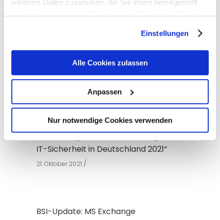
weiteren Daten zusammen, die Sie ihnen bereitgestellt
30. Juni 2022
haben oder die sie im Rahmen Ihrer Nutzung der Dienste
gesammelt haben. Sie geben Einwilligung zu unseren
Einstellungen
Cookies, wenn Sie unsere Webseite weiterhin nutzen.
BSI veröffentlicht Cyber-
Alle Cookies zulassen
Sicherheitslage
30. Juni 2022
Anpassen
Nur notwendige Cookies verwenden
Vorstellung BSI-Bericht „Die Lage der
IT-Sicherheit in Deutschland 2021“
21. Oktober 2021
BSI-Update: MS Exchange