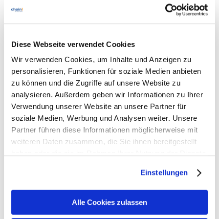
Related posts
Diese Webseite verwendet Cookies
Wir verwenden Cookies, um Inhalte und Anzeigen zu
#einfachaBSIchern: Tipps zur IT-
personalisieren, Funktionen für soziale Medien anbieten
Sicherheit im Home-Office
zu können und die Zugriffe auf unsere Website zu
analysieren. Außerdem geben wir Informationen zu Ihrer
30. Juni 2022
Verwendung unserer Website an unsere Partner für
soziale Medien, Werbung und Analysen weiter. Unsere
Partner führen diese Informationen möglicherweise mit
weiteren Daten zusammen, die Sie ihnen bereitgestellt
BSI veröffentlicht Cyber-Sicherheitslage
haben oder die sie im Rahmen Ihrer Nutzung der Dienste
30. Juni 2022
gesammelt haben. Sie geben Einwilligung zu unseren
Einstellungen
Cookies, wenn Sie unsere Webseite weiterhin nutzen.
Alle Cookies zulassen
Vorstellung BSI-Bericht „Die Lage der IT-
Sicherheit in Deutschland 2021“