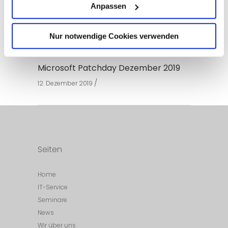
Support Ende von Windows 7
Anpassen
14. Januar 2020
Nur notwendige Cookies verwenden
Microsoft Patchday Dezember 2019
12. Dezember 2019
Seiten
Home
IT-Service
Seminare
News
Wir über uns