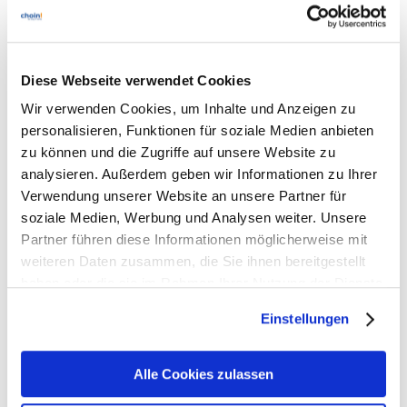
Related posts
Diese Webseite verwendet Cookies
Wir verwenden Cookies, um Inhalte und Anzeigen zu
VPNs am Ende? 7 IT-Security-Fehler, die
personalisieren, Funktionen für soziale Medien anbieten
Sie jetzt kennen müssen
zu können und die Zugriffe auf unsere Website zu
analysieren. Außerdem geben wir Informationen zu Ihrer
7. August 2026
Verwendung unserer Website an unsere Partner für
soziale Medien, Werbung und Analysen weiter. Unsere
Partner führen diese Informationen möglicherweise mit
weiteren Daten zusammen, die Sie ihnen bereitgestellt
Webinar: Q3 ’26 – Top-Cyber-Angriffe des
haben oder die sie im Rahmen Ihrer Nutzung der Dienste
Quartals“
gesammelt haben. Sie geben Einwilligung zu unseren
10. Juli 2026
Einstellungen
Cookies, wenn Sie unsere Webseite weiterhin nutzen.
Alle Cookies zulassen
DRINGEND: WatchGuard – sofortiges