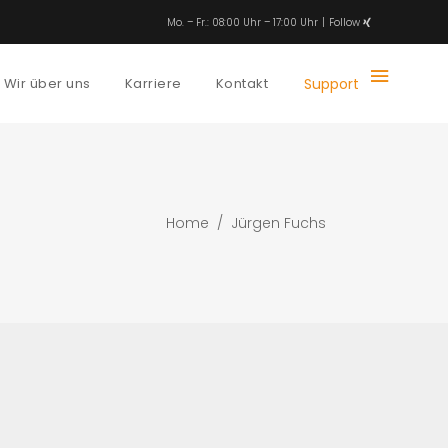
Mo. – Fr.: 08:00 Uhr – 17:00 Uhr
Follow
Wir über uns
Karriere
Kontakt
Support
Home
/
Jürgen Fuchs