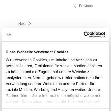
Previous
Next
Diese Webseite verwendet Cookies
Wir verwenden Cookies, um Inhalte und Anzeigen zu
Related posts
personalisieren, Funktionen für soziale Medien anbieten
zu können und die Zugriffe auf unsere Website zu
analysieren. Außerdem geben wir Informationen zu Ihrer
Verwendung unserer Website an unsere Partner für
soziale Medien, Werbung und Analysen weiter. Unsere
DRINGEND: SonicWall SMA 1000 Series
Partner führen diese Informationen möglicherweise mit
Vulnerabilities
weiteren Daten zusammen, die Sie ihnen bereitgestellt
haben oder die sie im Rahmen Ihrer Nutzung der Dienste
15. Juli 2026