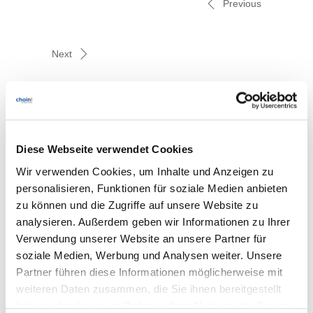
Previous
Next
Diese Webseite verwendet Cookies
Related posts
Wir verwenden Cookies, um Inhalte und Anzeigen zu
personalisieren, Funktionen für soziale Medien anbieten
zu können und die Zugriffe auf unsere Website zu
analysieren. Außerdem geben wir Informationen zu Ihrer
Verwendung unserer Website an unsere Partner für
Webinar: Q3 ’26 – Top-Cyber-Angriffe des
soziale Medien, Werbung und Analysen weiter. Unsere
Quartals“
Partner führen diese Informationen möglicherweise mit
weiteren Daten zusammen, die Sie ihnen bereitgestellt
10. Juli 2026
haben oder die sie im Rahmen Ihrer Nutzung der Dienste