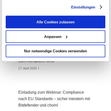
gesammelt haben. Sie geben Einwilligung zu unseren
Einstellungen
Cookies, wenn Sie unsere Webseite weiterhin nutzen.
DRINGEND: WatchGuard – sofortiges
Alle Cookies zulassen
Handeln erforderlich
19. Dezember 2025
Anpassen
Nur notwendige Cookies verwenden
LOTL-Angriffe: Wenn das eigene System
zum Komplizen wird
17. April 2025
Einladung zum Webinar: Compliance
nach EU Standards – sicher meistern mit
Bitdefender und choin!