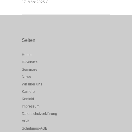
17. März 2025
Seiten
Home
IT-Service
Seminare
News
Wir über uns
Karriere
Kontakt
Impressum
Datenschutzerklärung
AGB
Schulungs-AGB