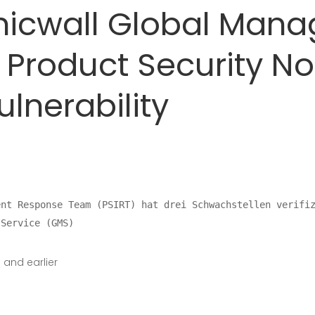
nicwall Global Man
Product Security Not
ulnerability
 Service (GMS)
 and earlier