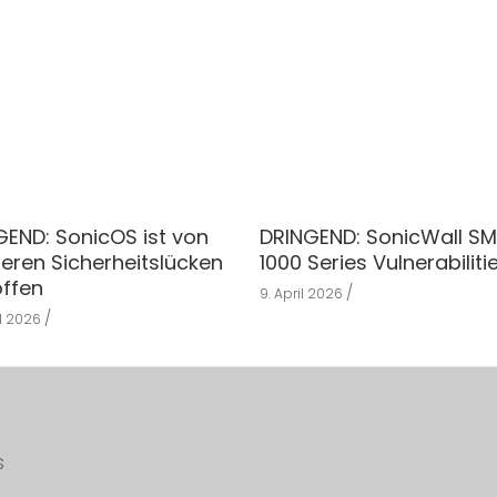
GEND: SonicOS ist von
DRINGEND: SonicWall S
eren Sicherheitslücken
1000 Series Vulnerabiliti
offen
9. April 2026
il 2026
s