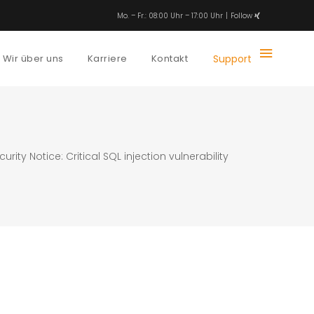
Mo. – Fr.: 08:00 Uhr – 17:00 Uhr
Follow
Wir über uns
Karriere
Kontakt
Support
y Notice: Critical SQL injection vulnerability