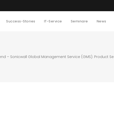
Success-Stories
IT-Service
Seminare
News
end – Sonicwall Global Management Service (GMS): Product Securit