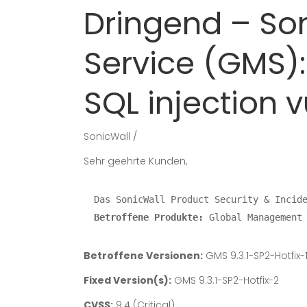
Dringend – So
Service (GMS): 
SQL injection v
SonicWall
Sehr geehrte Kunden,
Betroffene Produkte:
 Global Management
Betroffene Versionen:
GMS 9.3.1-SP2-Hotfix-1
Fixed Version(s):
GMS 9.3.1-SP2-Hotfix-2
CVSS:
9.4 (Critical)