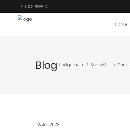
+49 6201 71009 -0
Home
Blog
Home
/
Allgemein
/
SonicWall
/
Dring
22. Juli 2022